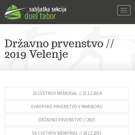
Toggl
navig
Državno prvenstvo //
2019 Velenje
33.CVETKOV MEMORIAL // 21.12.2014
EVROPSKO PRVENSTVO V MARIBORU
DRŽAVNO PRVENSTVO // 2015
34. CVETKOV MEMORIAL // 20.12.2015