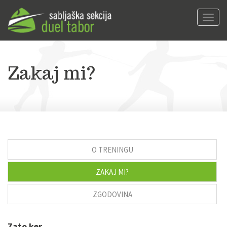
Toggl
navig
Zakaj mi?
O TRENINGU
ZAKAJ MI?
ZGODOVINA
Zato ker
,